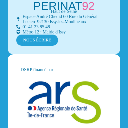
PERINAT
92
Haut-de-Seine
Espace André Chedid 60 Rue du Général
Leclerc 92130 Issy-les-Moulineaux
01 41 23 85 48
Métro 12 : Mairie d'Issy
NOUS ÉCRIRE
DSRP financé par